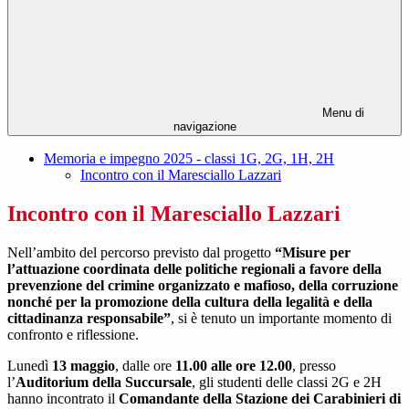
Menu di
navigazione
Memoria e impegno 2025 - classi 1G, 2G, 1H, 2H
Incontro con il Maresciallo Lazzari
Incontro con il Maresciallo Lazzari
Nell’ambito
del
percorso
previsto
dal
progetto
“
Misure
per
l’attuazione
coordinata
delle
politiche
regionali
a
favore
della
prevenzione
del
crimine
organizzato
e
mafioso,
della
corruzione
nonché
per
la
promozione
della
cultura
della
legalità
e
della
cittadinanza
responsabile”
,
si
è tenuto
un
importante
momento
di
confronto
e
riflessione.
Lunedì
13
maggio
,
dalle
ore
11.00
alle
ore
12.00
,
presso
l’
Auditorium
della
Succursale
,
gli
studenti
delle classi 2G e 2H
hanno incontrato
il
Comandante
della
Stazione
dei
Carabinieri
di