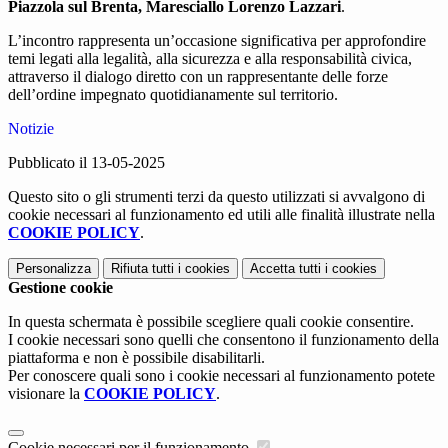
Piazzola
sul
Brenta,
Maresciallo
Lorenzo
Lazzari
.
L’incontro
rappresenta
un’occasione
significativa
per
approfondire
temi
legati
alla
legalità,
alla
sicurezza
e
alla
responsabilità
civica,
attraverso
il
dialogo
diretto
con
un
rappresentante
delle
forze
dell’ordine
impegnato
quotidianamente
sul
territorio.
Notizie
Pubblicato il 13-05-2025
Questo sito o gli strumenti terzi da questo utilizzati si avvalgono di
cookie necessari al funzionamento ed utili alle finalità illustrate nella
COOKIE POLICY
.
Personalizza
Rifiuta tutti
i cookies
Accetta tutti
i cookies
Gestione cookie
In questa schermata è possibile scegliere quali cookie consentire.
I cookie necessari sono quelli che consentono il funzionamento della
piattaforma e non è possibile disabilitarli.
Per conoscere quali sono i cookie necessari al funzionamento potete
visionare la
COOKIE POLICY
.
Cookie necessari per il funzionamento