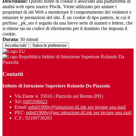
Descrizione:
Questo nome di cookie è associato alla piattaforma di
analisi web open source Piwik. Viene utilizzato per aiutare i
proprietari di siti Web a monitorare il comportamento dei visitatori e
misurare le prestazioni del sito. È un cookie di tipo pattern, in cui il
prefisso _pk_ses è seguito da una breve serie di numeri e lettere, che
si ritiene sia un codice di riferimento per il dominio che imposta il
cookie.
Durata:
30 minuti
Accetta tutti
Salva le preferenze
Istituto di Istruzione Superiore Rolando Da
Piazzola
Contatti
Istituto di Istruzione Superiore Rolando Da Piazzola
Via Dante 4, 35016 | Piazzola sul Brenta (PD)
Tel:
0495590023
Email:
pdis01900v@istruzione.it
Link per inviare una mail
PEC:
pdis01900v@pec.istruzione.it
Link per inviare una mail
C.F.: 92189730283