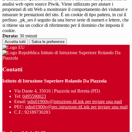
analisi web open source Piwik. Viene utilizzato per aiutare i
proprietari di siti Web a monitorare il comportamento dei visitatori e
misurare le prestazioni del sito. È un cookie di tipo pattern, in cui il
prefisso _pk_ses è seguito da una breve serie di numeri e lettere, che
si ritiene sia un codice di riferimento per il dominio che imposta il
cookie.
Durata:
30 minuti
Accetta tutti
Salva le preferenze
Istituto di Istruzione Superiore Rolando Da
Piazzola
Contatti
Istituto di Istruzione Superiore Rolando Da Piazzola
Via Dante 4, 35016 | Piazzola sul Brenta (PD)
Tel:
0495590023
Email:
pdis01900v@istruzione.it
Link per inviare una mail
PEC:
pdis01900v@pec.istruzione.it
Link per inviare una mail
C.F.: 92189730283