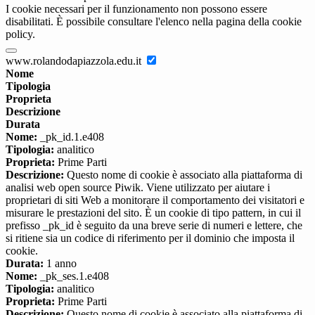
I cookie necessari per il funzionamento non possono essere
disabilitati. È possibile consultare l'elenco nella pagina della cookie
policy.
www.rolandodapiazzola.edu.it
Nome
Tipologia
Proprieta
Descrizione
Durata
Nome:
_pk_id.1.e408
Tipologia:
analitico
Proprieta:
Prime Parti
Descrizione:
Questo nome di cookie è associato alla piattaforma di
analisi web open source Piwik. Viene utilizzato per aiutare i
proprietari di siti Web a monitorare il comportamento dei visitatori e
misurare le prestazioni del sito. È un cookie di tipo pattern, in cui il
prefisso _pk_id è seguito da una breve serie di numeri e lettere, che
si ritiene sia un codice di riferimento per il dominio che imposta il
cookie.
Durata:
1 anno
Nome:
_pk_ses.1.e408
Tipologia:
analitico
Proprieta:
Prime Parti
Descrizione:
Questo nome di cookie è associato alla piattaforma di