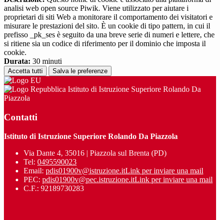
analisi web open source Piwik. Viene utilizzato per aiutare i
proprietari di siti Web a monitorare il comportamento dei visitatori e
misurare le prestazioni del sito. È un cookie di tipo pattern, in cui il
prefisso _pk_ses è seguito da una breve serie di numeri e lettere, che
si ritiene sia un codice di riferimento per il dominio che imposta il
cookie.
Durata:
30 minuti
Accetta tutti
Salva le preferenze
Istituto di Istruzione Superiore Rolando Da
Piazzola
Contatti
Istituto di Istruzione Superiore Rolando Da Piazzola
Via Dante 4, 35016 | Piazzola sul Brenta (PD)
Tel:
0495590023
Email:
pdis01900v@istruzione.it
Link per inviare una mail
PEC:
pdis01900v@pec.istruzione.it
Link per inviare una mail
C.F.: 92189730283