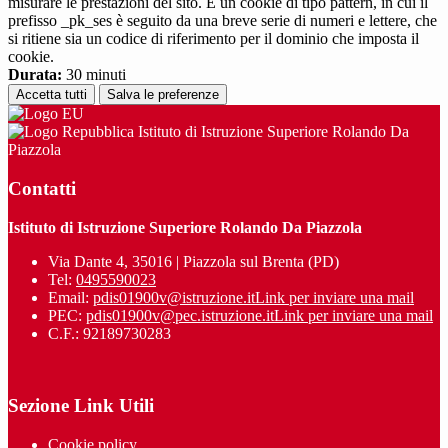
misurare le prestazioni del sito. È un cookie di tipo pattern, in cui il
prefisso _pk_ses è seguito da una breve serie di numeri e lettere, che
si ritiene sia un codice di riferimento per il dominio che imposta il
cookie.
Durata:
30 minuti
Accetta tutti
Salva le preferenze
Istituto di Istruzione Superiore Rolando Da
Piazzola
Contatti
Istituto di Istruzione Superiore Rolando Da Piazzola
Via Dante 4, 35016 | Piazzola sul Brenta (PD)
Tel:
0495590023
Email:
pdis01900v@istruzione.it
Link per inviare una mail
PEC:
pdis01900v@pec.istruzione.it
Link per inviare una mail
C.F.: 92189730283
Sezione Link Utili
Cookie policy