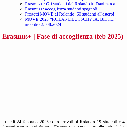
Erasmus+ : Gli studenti del Rolando in Danimarca
Erasmus+: accoglienza studenti spagnoli
Progetti MOVE al Rolando: 60 studenti all'estero!
MOVE 2023 “ROLANDEUTSCH? JA, BITTE!” -
incontro 23.08.2024
Erasmus+ | Fase di accoglienza (feb 2025)
Lunedì 24 febbraio 2025 sono arrivati al Rolando 19 studenti e 4
docenti provenienti da tutta Europa per partecipare alle attività del