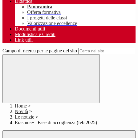
Didattica
Panoramica
Offerta formativa
I progetti delle classi
Valorizzazione eccellenze
Documenti utili
Modulistica e Crediti
Link utili
Campo di ricerca per le pagine del sito
Home
>
Novità
>
Le notizie
>
Erasmus+ | Fase di accoglienza (feb 2025)