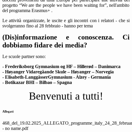
progetto “We are the people we have been waiting for”, nell'ambito
del programma Erasmus+ .
Le attività organizzate, le uscite e gli incontri con i relatori - che si
svolgeranno fino al 28 febbraio - hanno per tema
(Dis)informazione e conoscenza. Ci
dobbiamo fidare dei media?
Le scuole partner sono:
- Frederiksborg Gymnasium og HF – Hillerød – Danimarca
- Høyanger Vidaregåande Skule – Høyanger – Norvegia
- Elisabeth-LanggässerGymnasium - Alzey - Germania
- Botikazar BHI – Bilbao – Spagna
Benvenuti a tutti!
Allegati
468_del_19.02.2025_ALLEGATO_programme_italy_24_28_februa
- no name.pdf