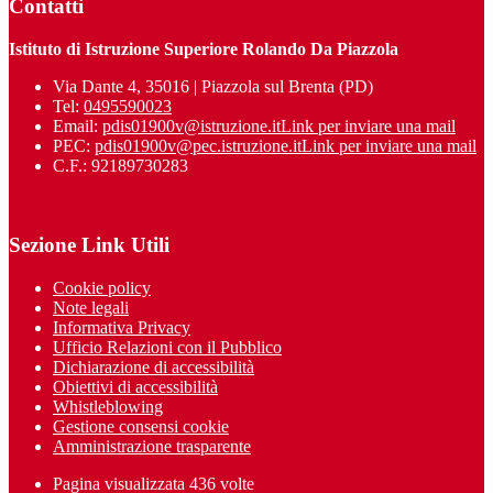
Contatti
Istituto di Istruzione Superiore Rolando Da Piazzola
Via Dante 4, 35016 | Piazzola sul Brenta (PD)
Tel:
0495590023
Email:
pdis01900v@istruzione.it
Link per inviare una mail
PEC:
pdis01900v@pec.istruzione.it
Link per inviare una mail
C.F.: 92189730283
Sezione Link Utili
Cookie policy
Note legali
Informativa Privacy
Ufficio Relazioni con il Pubblico
Dichiarazione di accessibilità
Obiettivi di accessibilità
Whistleblowing
Gestione consensi cookie
Amministrazione trasparente
Pagina visualizzata
436
volte