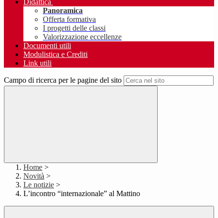
Didattica
Panoramica
Offerta formativa
I progetti delle classi
Valorizzazione eccellenze
Documenti utili
Modulistica e Crediti
Link utili
Campo di ricerca per le pagine del sito
Home
>
Novità
>
Le notizie
>
L’incontro “internazionale” al Mattino