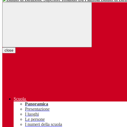
close
Scuola
Panoramica
Presentazione
I luoghi
Le persone
I numeri della scuola