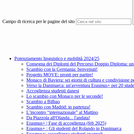
Campo di ricerca per le pagine del sito
Potenziamento linguistico e mobilità 2024/25
Consegna dei Diplomi del Percorso Doppio Diploma: un tr
Scambio con la Germania: benvenuti!
Progetto MOVE: pronti per partire!
Monaco di Baviera: sei giorni di cultura e condivisione p
Verso la Danimarca: un'avventura Erasmus+ per 20 stude
Accoglienza studenti danesi
Lo scambio con Monaco per le seconde!
Scambio a Bilbao
Scambio con Madrid: in partenza!
L’incontro “internazionale” al Mattino
Da Piazzola all'Olanda... l'andata!
Erasmus+ | Fase di accoglienza (feb 2025)
Erasmus+ : Gli studenti del Rolando in Danimarca
Erasmus+: accoglienza studenti spagnoli