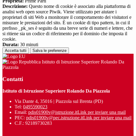
Proprieta:
Prime Parti
Descrizione:
Questo nome di cookie è associato alla piattaforma di
analisi web open source Piwik. Viene utilizzato per aiutare i
proprietari di siti Web a monitorare il comportamento dei visitatori e
misurare le prestazioni del sito. È un cookie di tipo pattern, in cui il
prefisso _pk_ses è seguito da una breve serie di numeri e lettere, che
si ritiene sia un codice di riferimento per il dominio che imposta il
cookie.
Durata:
30 minuti
Accetta tutti
Salva le preferenze
Istituto di Istruzione Superiore Rolando Da
Piazzola
Contatti
Istituto di Istruzione Superiore Rolando Da Piazzola
Via Dante 4, 35016 | Piazzola sul Brenta (PD)
Tel:
0495590023
Email:
pdis01900v@istruzione.it
Link per inviare una mail
PEC:
pdis01900v@pec.istruzione.it
Link per inviare una mail
C.F.: 92189730283