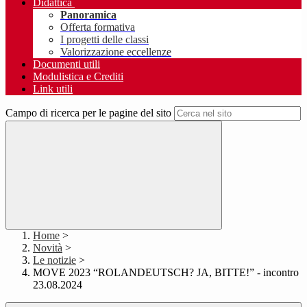
Didattica
Panoramica
Offerta formativa
I progetti delle classi
Valorizzazione eccellenze
Documenti utili
Modulistica e Crediti
Link utili
Campo di ricerca per le pagine del sito
Home
>
Novità
>
Le notizie
>
MOVE 2023 “ROLANDEUTSCH? JA, BITTE!” - incontro
23.08.2024