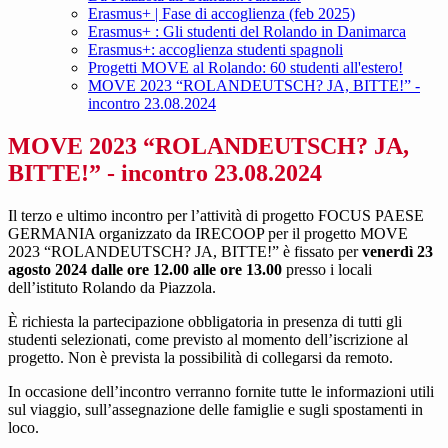
Erasmus+ | Fase di accoglienza (feb 2025)
Erasmus+ : Gli studenti del Rolando in Danimarca
Erasmus+: accoglienza studenti spagnoli
Progetti MOVE al Rolando: 60 studenti all'estero!
MOVE 2023 “ROLANDEUTSCH? JA, BITTE!” -
incontro 23.08.2024
MOVE 2023 “ROLANDEUTSCH? JA,
BITTE!” - incontro 23.08.2024
Il terzo e ultimo incontro per l’attività di progetto FOCUS PAESE
GERMANIA organizzato da IRECOOP per il progetto MOVE
2023 “ROLANDEUTSCH? JA, BITTE!” è fissato per
venerdì 23
agosto 2024 dalle ore 12.00 alle ore 13.00
presso i locali
dell’istituto Rolando da Piazzola.
È richiesta la partecipazione obbligatoria in presenza di tutti gli
studenti selezionati, come previsto al momento dell’iscrizione al
progetto. Non è prevista la possibilità di collegarsi da remoto.
In occasione dell’incontro verranno fornite tutte le informazioni utili
sul viaggio, sull’assegnazione delle famiglie e sugli spostamenti in
loco.