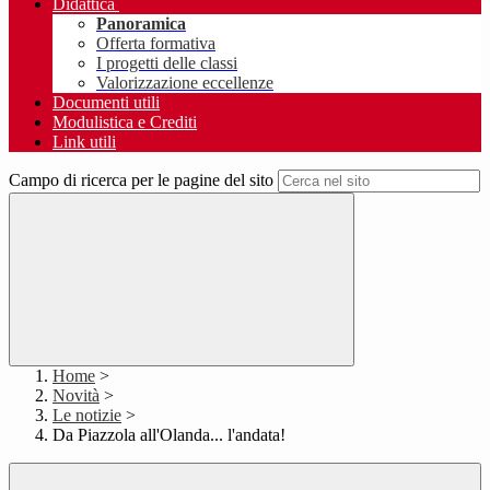
Didattica
Panoramica
Offerta formativa
I progetti delle classi
Valorizzazione eccellenze
Documenti utili
Modulistica e Crediti
Link utili
Campo di ricerca per le pagine del sito
Home
>
Novità
>
Le notizie
>
Da Piazzola all'Olanda... l'andata!