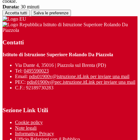
cookie.
Durata:
30 minuti
Accetta tutti
Salva le preferenze
Istituto di Istruzione Superiore Rolando Da
Piazzola
Contatti
Istituto di Istruzione Superiore Rolando Da Piazzola
Via Dante 4, 35016 | Piazzola sul Brenta (PD)
Tel:
0495590023
Email:
pdis01900v@istruzione.it
Link per inviare una mail
PEC:
pdis01900v@pec.istruzione.it
Link per inviare una mail
C.F.: 92189730283
Sezione Link Utili
Cookie policy
Note legali
Informativa Privacy
Ufficio Relazioni con il Pubblico