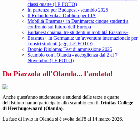
classi quarte (LE FOTO)
In partenza per Budapest - scambio 2025
Il Rolando vola a Dublino per l’IA
Mobilità Erasmus+ in Danimarca: cinque studenti a
confronto sul futuro dell’Europa
Budapest chiama: tre studenti in mobilità Erasmus+
Erasmus+ in Germania: un’avventura internazionale per
i nostri studenti (agg. LE FOTO)
Doppio Diploma: Test di ammissione 2025
Scambio con l'Olanda - accoglienza dal 2 al 7
Novembre (LE FOTO)
Da Piazzola all'Olanda... l'andata!
Anche quest'anno studentesse e studenti delle terze e quarte
dell'Istituto hanno partecipato allo scambio con il
Trinitas College
di Heerhugowaard (Olanda)
.
La fase di invio in Olanda si è svolta dall'8 al 14 marzo 2026.