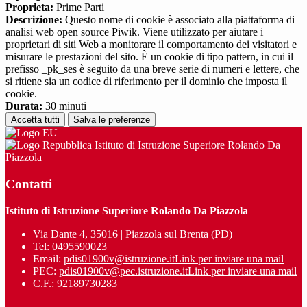
Proprieta:
Prime Parti
Descrizione:
Questo nome di cookie è associato alla piattaforma di
analisi web open source Piwik. Viene utilizzato per aiutare i
proprietari di siti Web a monitorare il comportamento dei visitatori e
misurare le prestazioni del sito. È un cookie di tipo pattern, in cui il
prefisso _pk_ses è seguito da una breve serie di numeri e lettere, che
si ritiene sia un codice di riferimento per il dominio che imposta il
cookie.
Durata:
30 minuti
Accetta tutti
Salva le preferenze
Istituto di Istruzione Superiore Rolando Da
Piazzola
Contatti
Istituto di Istruzione Superiore Rolando Da Piazzola
Via Dante 4, 35016 | Piazzola sul Brenta (PD)
Tel:
0495590023
Email:
pdis01900v@istruzione.it
Link per inviare una mail
PEC:
pdis01900v@pec.istruzione.it
Link per inviare una mail
C.F.: 92189730283