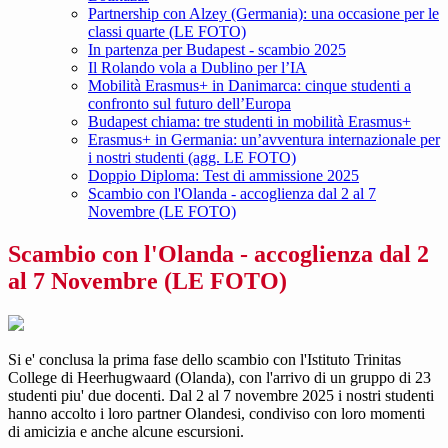
Partnership con Alzey (Germania): una occasione per le
classi quarte (LE FOTO)
In partenza per Budapest - scambio 2025
Il Rolando vola a Dublino per l’IA
Mobilità Erasmus+ in Danimarca: cinque studenti a
confronto sul futuro dell’Europa
Budapest chiama: tre studenti in mobilità Erasmus+
Erasmus+ in Germania: un’avventura internazionale per
i nostri studenti (agg. LE FOTO)
Doppio Diploma: Test di ammissione 2025
Scambio con l'Olanda - accoglienza dal 2 al 7
Novembre (LE FOTO)
Scambio con l'Olanda - accoglienza dal 2
al 7 Novembre (LE FOTO)
Si e' conclusa la prima fase dello scambio con l'Istituto Trinitas
College di Heerhugwaard (Olanda), con l'arrivo di un gruppo di 23
studenti piu' due docenti. Dal 2 al 7 novembre 2025 i nostri studenti
hanno accolto i loro partner Olandesi, condiviso con loro momenti
di amicizia e anche alcune escursioni.