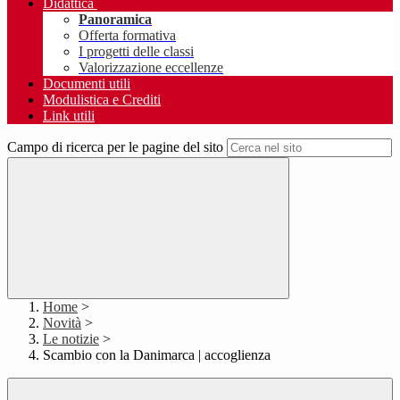
Didattica
Panoramica
Offerta formativa
I progetti delle classi
Valorizzazione eccellenze
Documenti utili
Modulistica e Crediti
Link utili
Campo di ricerca per le pagine del sito
Home
>
Novità
>
Le notizie
>
Scambio con la Danimarca | accoglienza