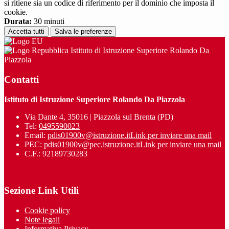
si ritiene sia un codice di riferimento per il dominio che imposta il
cookie.
Durata:
30 minuti
Accetta tutti
Salva le preferenze
Istituto di Istruzione Superiore Rolando Da
Piazzola
Contatti
Istituto di Istruzione Superiore Rolando Da Piazzola
Via Dante 4, 35016 | Piazzola sul Brenta (PD)
Tel:
0495590023
Email:
pdis01900v@istruzione.it
Link per inviare una mail
PEC:
pdis01900v@pec.istruzione.it
Link per inviare una mail
C.F.: 92189730283
Sezione Link Utili
Cookie policy
Note legali
Informativa Privacy