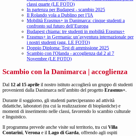
classi quarte (LE FOTO)
In partenza per Budapest - scambio 2025
Il Rolando vola a Dublino per l’IA
Mobilità Erasmus+ in Danimarca: cinque studenti a
confronto sul futuro dell’Europa
Budapest chiama: tre studenti in mobilità Erasmus+
Erasmus+ in Germania: un’avventura internazionale per
i nostri studenti (agg. LE FOTO)
Doppio Diploma: Test di ammissione 2025
Scambio con l'Olanda - accoglienza dal 2 al 7
Novembre (LE FOTO)
Scambio con la Danimarca | accoglienza
Dal
12 al 15 aprile
il nostro istituto accoglierà un gruppo di studenti
provenienti dalla Danimarca nell’ambito del progetto
Erasmus+
.
Durante il soggiorno, gli studenti parteciperanno ad attività
didattiche, laboratori (tra cui la realizzazione di bioplastiche) e
momenti di inserimento nelle classi, favorendo lo scambio culturale
e linguistico.
Il programma prevede anche visite sul territorio, tra cui
Villa
Contarini
,
Verona
e il
Lago di Garda
, offrendo agli ospiti