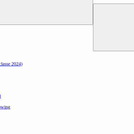
classe 2024)
3
dowing