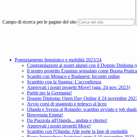
Campo di ricerca per le pagine del sito
Potenziamento linguistico e mobilità 2023/24
Congratulazioni ai nostri alunni con il Doppio Diploma (
Il nostro progetto Erasmus segnalato come Buona Pratica
Scambi con Monaco e Budapest: Incontri online
Scambio con la Spagna: L'accoglienza
Approvati i nostri progetti Move! (agg. 24 nov. 2023)
Partiti per la Germania!
Doppio Diploma: Open Day Online il 24 novembre 202
Avvio corsi di spagnolo e tedesco al liceo
Olanda e Svezia al Rolando: scambio avviato e job sha
Benvenuta Emma!
Da Piazzola all'Olanda... andata e ritorno!
Approvati i nostri progetti Move!
Scambio con l'Olanda: Alle porte la fase di ospitalità
Borse Intercultura: Iscrizioni entro il 10 novembre 2023