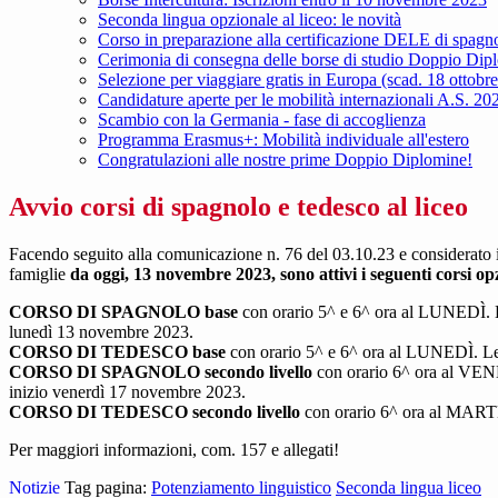
Seconda lingua opzionale al liceo: le novità
Corso in preparazione alla certificazione DELE di spagn
Cerimonia di consegna delle borse di studio Doppio Dip
Selezione per viaggiare gratis in Europa (scad. 18 ottobr
Candidature aperte per le mobilità internazionali A.S. 20
Scambio con la Germania - fase di accoglienza
Programma Erasmus+: Mobilità individuale all'estero
Congratulazioni alle nostre prime Doppio Diplomine!
Avvio corsi di spagnolo e tedesco al liceo
Facendo seguito alla comunicazione n. 76 del 03.10.23 e considerato il n
famiglie
da oggi, 13 novembre 2023, sono attivi i seguenti corsi opz
CORSO DI SPAGNOLO base
con orario 5^ e 6^ ora al LUNEDÌ. L
lunedì 13 novembre 2023.
CORSO DI TEDESCO base
con orario 5^ e 6^ ora al LUNEDÌ. Le
CORSO DI SPAGNOLO secondo livello
con orario 6^ ora al VEN
inizio venerdì 17 novembre 2023.
CORSO DI TEDESCO secondo livello
con orario 6^ ora al MARTE
Per maggiori informazioni, com. 157 e allegati!
Notizie
Tag pagina:
Potenziamento linguistico
Seconda lingua liceo