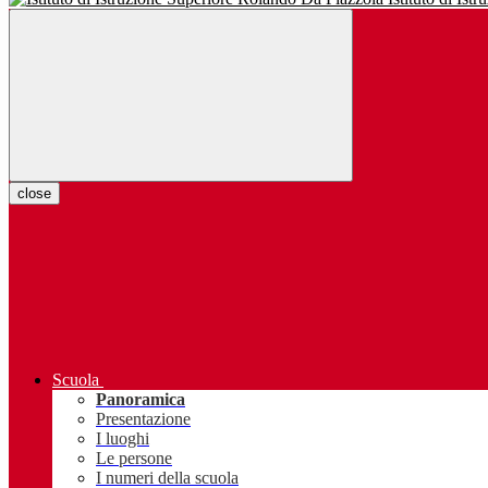
close
Scuola
Panoramica
Presentazione
I luoghi
Le persone
I numeri della scuola