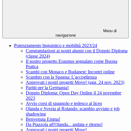
Menu di
navigazione
Potenziamento linguistico e mobilità 2023/24
Congratulazioni ai nostri alunni con il Doppio Diploma
(classe 2024)
Il nostro progetto Erasmus segnalato come Buona
Pratica
Scambi con Monaco e Budapest: Incontri online
Scambio con la Spagna: L'accoglienza
Approvati i nostri progetti Move! (agg. 24 nov. 2023)
Partiti per la Germania!
Doppio Diploma: Open Day Online il 24 novembre
2023
Avvio corsi di spagnolo e tedesco al liceo
Olanda e Svezia al Rolando: scambio avviato e job
shadowing
Benvenuta Emma!
Da Piazzola all'Olanda... andata e ritorno!
Approvati i nostri progetti Move!