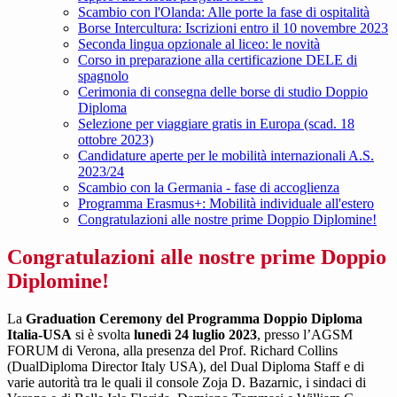
Scambio con l'Olanda: Alle porte la fase di ospitalità
Borse Intercultura: Iscrizioni entro il 10 novembre 2023
Seconda lingua opzionale al liceo: le novità
Corso in preparazione alla certificazione DELE di
spagnolo
Cerimonia di consegna delle borse di studio Doppio
Diploma
Selezione per viaggiare gratis in Europa (scad. 18
ottobre 2023)
Candidature aperte per le mobilità internazionali A.S.
2023/24
Scambio con la Germania - fase di accoglienza
Programma Erasmus+: Mobilità individuale all'estero
Congratulazioni alle nostre prime Doppio Diplomine!
Congratulazioni alle nostre prime Doppio
Diplomine!
La
Graduation Ceremony del Programma Doppio Diploma
Italia-USA
si è svolta
lunedì 24 luglio 2023
, presso l’AGSM
FORUM di Verona, alla presenza del Prof. Richard Collins
(DualDiploma Director Italy USA), del Dual Diploma Staff e di
varie autorità tra le quali il console Zoja D. Bazarnic, i sindaci di