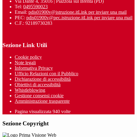
Via Dante 4, 35016 | Piazzola sul Brenta (PD)
Tel:
0495590023
Email:
pdis01900v@istruzione.it
Link per inviare una mail
PEC:
pdis01900v@pec.istruzione.it
Link per inviare una mail
C.F.: 92189730283
Sezione Link Utili
Cookie policy
Note legali
Informativa Privacy
Ufficio Relazioni con il Pubblico
Dichiarazione di accessibilità
Obiettivi di accessibilità
Whistleblowing
Gestione consensi cookie
Amministrazione trasparente
Pagina visualizzata
940
volte
Sezione Copyright