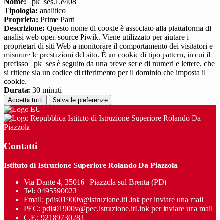
Nome:
_pk_ses.1.e408
Tipologia:
analitico
Proprieta:
Prime Parti
Descrizione:
Questo nome di cookie è associato alla piattaforma di
analisi web open source Piwik. Viene utilizzato per aiutare i
proprietari di siti Web a monitorare il comportamento dei visitatori e
misurare le prestazioni del sito. È un cookie di tipo pattern, in cui il
prefisso _pk_ses è seguito da una breve serie di numeri e lettere, che
si ritiene sia un codice di riferimento per il dominio che imposta il
cookie.
Durata:
30 minuti
Accetta tutti
Salva le preferenze
Istituto di Istruzione Superiore Rolando Da
Piazzola
Contatti
Istituto di Istruzione Superiore Rolando Da Piazzola
Via Dante 4, 35016 | Piazzola sul Brenta (PD)
Tel:
0495590023
Email:
pdis01900v@istruzione.it
Link per inviare una mail
PEC:
pdis01900v@pec.istruzione.it
Link per inviare una mail
C.F.: 92189730283