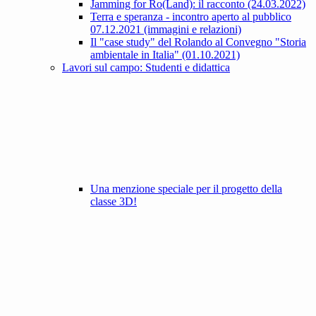
Jamming for Ro(Land): il racconto (24.03.2022)
Terra e speranza - incontro aperto al pubblico
07.12.2021 (immagini e relazioni)
Il "case study" del Rolando al Convegno "Storia
ambientale in Italia" (01.10.2021)
Lavori sul campo: Studenti e didattica
Una menzione speciale per il progetto della
classe 3D!