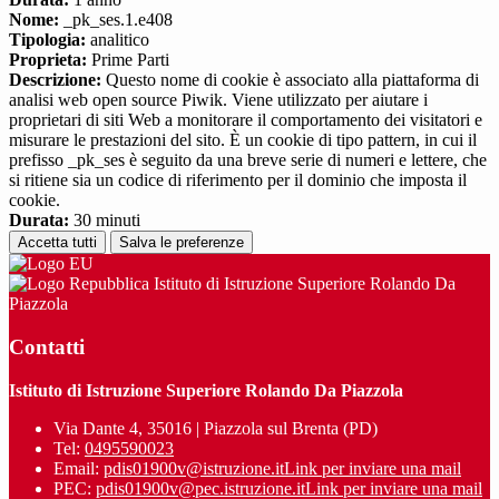
Nome:
_pk_ses.1.e408
Tipologia:
analitico
Proprieta:
Prime Parti
Descrizione:
Questo nome di cookie è associato alla piattaforma di
analisi web open source Piwik. Viene utilizzato per aiutare i
proprietari di siti Web a monitorare il comportamento dei visitatori e
misurare le prestazioni del sito. È un cookie di tipo pattern, in cui il
prefisso _pk_ses è seguito da una breve serie di numeri e lettere, che
si ritiene sia un codice di riferimento per il dominio che imposta il
cookie.
Durata:
30 minuti
Accetta tutti
Salva le preferenze
Istituto di Istruzione Superiore Rolando Da
Piazzola
Contatti
Istituto di Istruzione Superiore Rolando Da Piazzola
Via Dante 4, 35016 | Piazzola sul Brenta (PD)
Tel:
0495590023
Email:
pdis01900v@istruzione.it
Link per inviare una mail
PEC:
pdis01900v@pec.istruzione.it
Link per inviare una mail