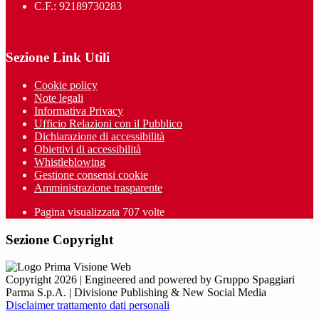
C.F.: 92189730283
Sezione Link Utili
Cookie policy
Note legali
Informativa Privacy
Ufficio Relazioni con il Pubblico
Dichiarazione di accessibilità
Obiettivi di accessibilità
Whistleblowing
Gestione consensi cookie
Amministrazione trasparente
Pagina visualizzata
707
volte
Sezione Copyright
Copyright 2026 | Engineered and powered by Gruppo Spaggiari
Parma S.p.A. | Divisione Publishing & New Social Media
Disclaimer trattamento dati personali