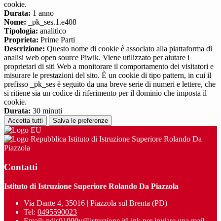
cookie.
Durata:
1 anno
Nome:
_pk_ses.1.e408
Tipologia:
analitico
Proprieta:
Prime Parti
Descrizione:
Questo nome di cookie è associato alla piattaforma di
analisi web open source Piwik. Viene utilizzato per aiutare i
proprietari di siti Web a monitorare il comportamento dei visitatori e
misurare le prestazioni del sito. È un cookie di tipo pattern, in cui il
prefisso _pk_ses è seguito da una breve serie di numeri e lettere, che
si ritiene sia un codice di riferimento per il dominio che imposta il
cookie.
Durata:
30 minuti
Accetta tutti
Salva le preferenze
Istituto di Istruzione Superiore Rolando Da
Piazzola
Contatti
Istituto di Istruzione Superiore Rolando Da Piazzola
Via Dante 4, 35016 | Piazzola sul Brenta (PD)
Tel:
0495590023
Email:
pdis01900v@istruzione.it
Link per inviare una mail