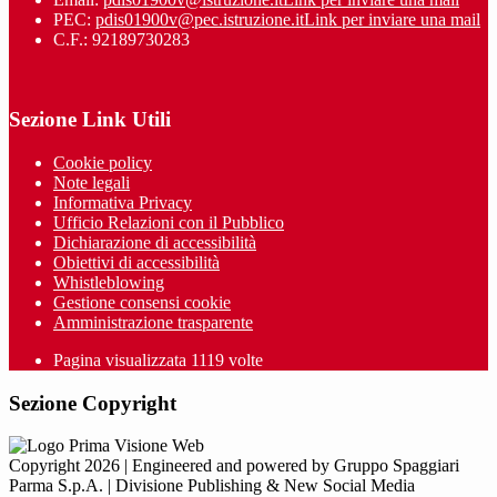
PEC:
pdis01900v@pec.istruzione.it
Link per inviare una mail
C.F.: 92189730283
Sezione Link Utili
Cookie policy
Note legali
Informativa Privacy
Ufficio Relazioni con il Pubblico
Dichiarazione di accessibilità
Obiettivi di accessibilità
Whistleblowing
Gestione consensi cookie
Amministrazione trasparente
Pagina visualizzata
1119
volte
Sezione Copyright
Copyright 2026 | Engineered and powered by Gruppo Spaggiari
Parma S.p.A. | Divisione Publishing & New Social Media