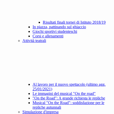
Risultati finali tornei di Istituto 2018/19
In piazza, pattinando sul ghiaccio
Giochi sportivi studenteschi
Corsi e allenamenti
Attività teatrali
Al lavoro per il nuovo spettacolo (ultimo agg.
25/01/2021)
Le immagini del musical "On the road"
"On the Road": A grande richiesta le repliche
Musical "On the Road": soddisfazione per le
repliche autunnali
Simulazione d'impresa