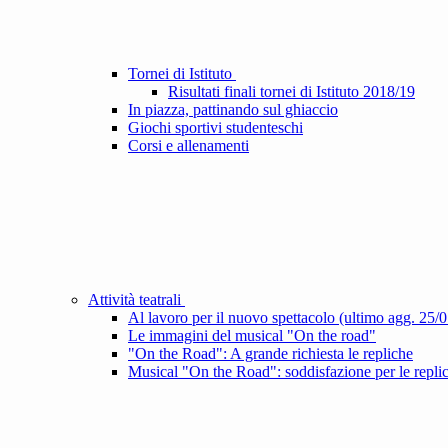
Tornei di Istituto
Risultati finali tornei di Istituto 2018/19
In piazza, pattinando sul ghiaccio
Giochi sportivi studenteschi
Corsi e allenamenti
Attività teatrali
Al lavoro per il nuovo spettacolo (ultimo agg. 25/
Le immagini del musical "On the road"
"On the Road": A grande richiesta le repliche
Musical "On the Road": soddisfazione per le repli