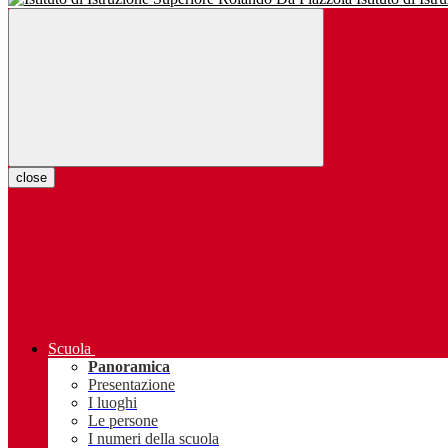
close
Scuola
Panoramica
Presentazione
I luoghi
Le persone
I numeri della scuola