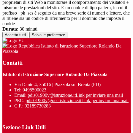
proprietari di siti Web a monitorare il comportamento dei visitatori e
misurare le prestazioni del sito. È un cookie di tipo pattern, in cui il
prefisso _pk_ses è seguito da una breve serie di numeri e lettere, che
si ritiene sia un codice di riferimento per il dominio che imposta il
cookie.
Durata:
30 minuti
Accetta tutti
Salva le preferenze
Istituto di Istruzione Superiore Rolando Da
Piazzola
Contatti
Istituto di Istruzione Superiore Rolando Da Piazzola
Via Dante 4, 35016 | Piazzola sul Brenta (PD)
Tel:
0495590023
Email:
pdis01900v@istruzione.it
Link per inviare una mail
PEC:
pdis01900v@pec.istruzione.it
Link per inviare una mail
C.F.: 92189730283
Sezione Link Utili