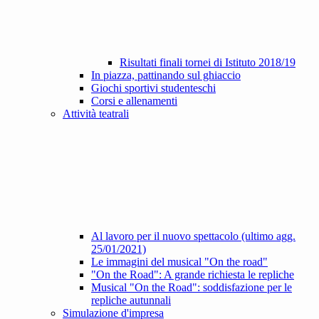
Risultati finali tornei di Istituto 2018/19
In piazza, pattinando sul ghiaccio
Giochi sportivi studenteschi
Corsi e allenamenti
Attività teatrali
Al lavoro per il nuovo spettacolo (ultimo agg.
25/01/2021)
Le immagini del musical "On the road"
"On the Road": A grande richiesta le repliche
Musical "On the Road": soddisfazione per le
repliche autunnali
Simulazione d'impresa