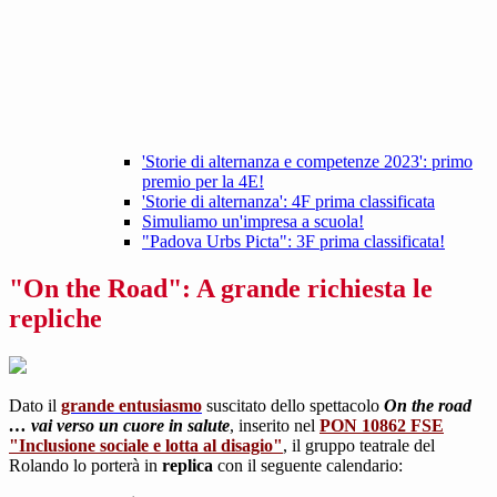
'Storie di alternanza e competenze 2023': primo
premio per la 4E!
'Storie di alternanza': 4F prima classificata
Simuliamo un'impresa a scuola!
"Padova Urbs Picta": 3F prima classificata!
"On the Road": A grande richiesta le
repliche
Dato il
grande entusiasmo
suscitato dello spettacolo
On the road
… vai verso un cuore in salute
, inserito nel
PON 10862 FSE
"Inclusione sociale e lotta al disagio"
, il gruppo teatrale del
Rolando lo porterà in
replica
con il seguente calendario: