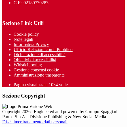
C.F.: 92189730283
Sezione Link Utili
Cookie policy
Note legali
Informativa Privacy
Ufficio Relazioni con il Pubblico
Dichiarazione di accessibilità
Obiettivi di accessibilità
Whistleblowing
Gestione consensi cookie
Amministrazione trasparente
Pagina visualizzata
1034
volte
Sezione Copyright
Copyright 2026 | Engineered and powered by Gruppo Spaggiari
Parma S.p.A. | Divisione Publishing & New Social Media
Disclaimer trattamento dati personali