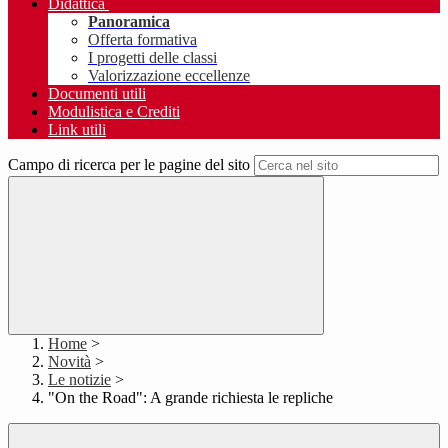
Didattica
Panoramica
Offerta formativa
I progetti delle classi
Valorizzazione eccellenze
Documenti utili
Modulistica e Crediti
Link utili
Campo di ricerca per le pagine del sito
Home
>
Novità
>
Le notizie
>
"On the Road": A grande richiesta le repliche