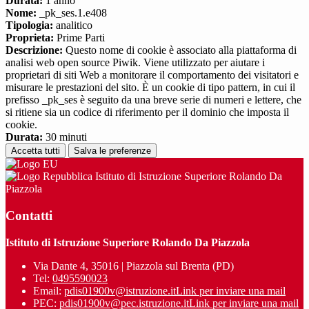
Durata:
1 anno
Nome:
_pk_ses.1.e408
Tipologia:
analitico
Proprieta:
Prime Parti
Descrizione:
Questo nome di cookie è associato alla piattaforma di
analisi web open source Piwik. Viene utilizzato per aiutare i
proprietari di siti Web a monitorare il comportamento dei visitatori e
misurare le prestazioni del sito. È un cookie di tipo pattern, in cui il
prefisso _pk_ses è seguito da una breve serie di numeri e lettere, che
si ritiene sia un codice di riferimento per il dominio che imposta il
cookie.
Durata:
30 minuti
Accetta tutti
Salva le preferenze
Istituto di Istruzione Superiore Rolando Da
Piazzola
Contatti
Istituto di Istruzione Superiore Rolando Da Piazzola
Via Dante 4, 35016 | Piazzola sul Brenta (PD)
Tel:
0495590023
Email:
pdis01900v@istruzione.it
Link per inviare una mail
PEC:
pdis01900v@pec.istruzione.it
Link per inviare una mail