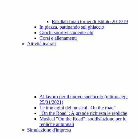
Risultati finali tornei di Istituto 2018/19
In piazza, pattinando sul ghiaccio
Giochi sportivi studenteschi
Corsi e allenamenti
Attività teatrali
Al lavoro per il nuovo spettacolo (ultimo agg.
25/01/2021)
Le immagini del musical "On the road"
"On the Road": A grande richiesta le repliche
Musical "On the Road": soddisfazione per le
repliche autunnali
Simulazione d'impresa