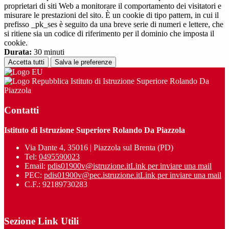
proprietari di siti Web a monitorare il comportamento dei visitatori e
misurare le prestazioni del sito. È un cookie di tipo pattern, in cui il
prefisso _pk_ses è seguito da una breve serie di numeri e lettere, che
si ritiene sia un codice di riferimento per il dominio che imposta il
cookie.
Durata:
30 minuti
Accetta tutti
Salva le preferenze
Istituto di Istruzione Superiore Rolando Da
Piazzola
Contatti
Istituto di Istruzione Superiore Rolando Da Piazzola
Via Dante 4, 35016 | Piazzola sul Brenta (PD)
Tel:
0495590023
Email:
pdis01900v@istruzione.it
Link per inviare una mail
PEC:
pdis01900v@pec.istruzione.it
Link per inviare una mail
C.F.: 92189730283
Sezione Link Utili