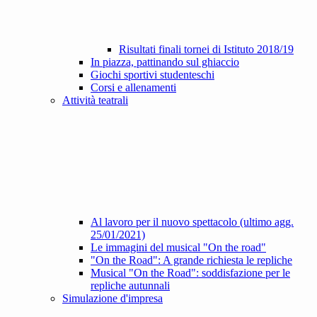
Risultati finali tornei di Istituto 2018/19
In piazza, pattinando sul ghiaccio
Giochi sportivi studenteschi
Corsi e allenamenti
Attività teatrali
Al lavoro per il nuovo spettacolo (ultimo agg.
25/01/2021)
Le immagini del musical "On the road"
"On the Road": A grande richiesta le repliche
Musical "On the Road": soddisfazione per le
repliche autunnali
Simulazione d'impresa